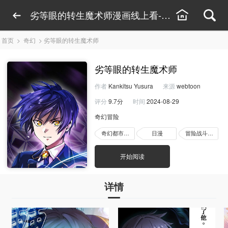
劣等眼的转生魔术师漫画线上看-劣等眼的转生魔
首页
>
奇幻
>
劣等眼的转生魔术师
劣等眼的转生魔术师
作者
Kankitsu Yusura
来源
webtoon
评分
9.7分
时间
2024-08-29
奇幻冒险
奇幻都市漫画
日漫
冒险战斗漫画
开始阅读
详情