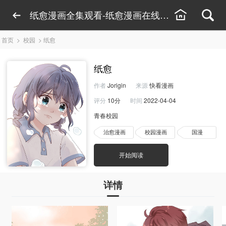
纸愈漫画全集观看-纸愈漫画在线阅读
首页
>
校园
>
纸愈
纸愈
作者
Jorigin
来源
快看漫画
评分
10分
时间
2022-04-04
青春校园
治愈漫画
校园漫画
国漫
开始阅读
详情