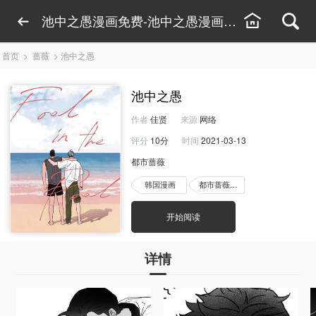
池中之愚漫画免费-池中之愚漫画全集观看
首页
>
蔷薇
>
池中之愚
池中之愚
作者
佳贤
来源
网络
评分
10分
时间
2021-03-13
都市蔷薇
韩国漫画
都市蔷薇漫画
开始阅读
详情