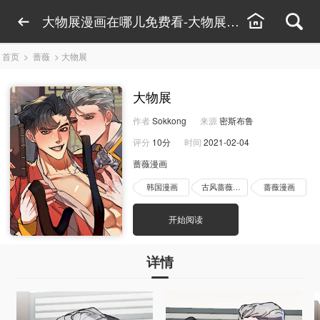
大物展漫画在哪儿免费看-大物展漫画全集下拉式
首页
>
蔷薇
>
大物展
大物展
作者
Sokkong
来源
密斯布鲁
评分
10分
时间
2021-02-04
蔷薇漫画
韩国漫画
古风蔷薇漫画
蔷薇漫画
开始阅读
详情