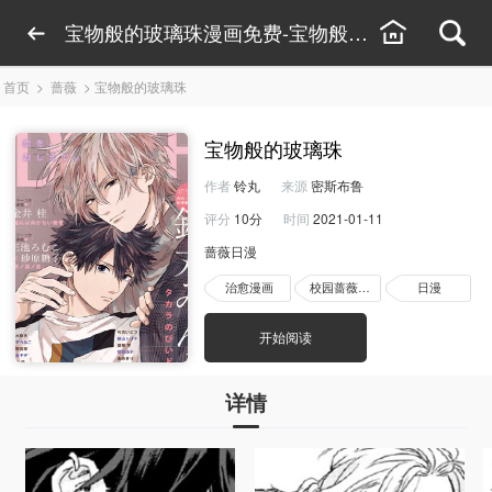
宝物般的玻璃珠漫画免费-宝物般的玻璃珠漫画全
首页
>
蔷薇
>
宝物般的玻璃珠
宝物般的玻璃珠
作者
铃丸
来源
密斯布鲁
评分
10分
时间
2021-01-11
蔷薇日漫
治愈漫画
校园蔷薇漫画
日漫
开始阅读
详情