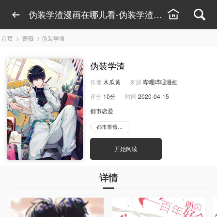
伪装学渣漫画在哪儿看-伪装学渣漫画免费
首页
>
蔷薇
>
伪装学渣
伪装学渣
作者
木瓜黄
来源
哔哩哔哩漫画
评分
10分
时间
2020-04-15
都市恋爱
都市蔷薇漫画
开始阅读
详情