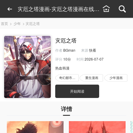
灾厄之塔漫画-灾厄之塔漫画在线观看-灾厄之塔
首页
>
少年
>
灾厄之塔
灾厄之塔
作者
BGman
来源
快看
评分
10分
时间
2026-07-07
热血韩漫
奇幻都市漫画
重生漫画
少年漫画
开始阅读
详情