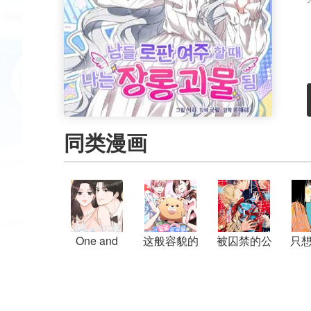
同类漫画
One and
这般容貌的
被囚禁的公
只
Only
我怎敢去爱
主第二次梦
你
见幸福