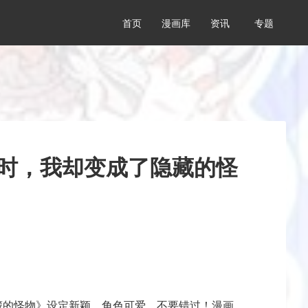
首页
漫画库
资讯
专题
时，我却变成了隐藏的怪
藏的怪物》设定新颖，角色可爱，不要错过！漫画