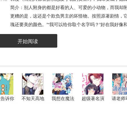
简介：别人附身的都是好看的人、可爱的小动物，而我却
更糟的是，这还是个欺负男主的坏怪物。按照原著剧情，它
瑰还要美的颜色。”“我可以给你取个名字吗？”好在我好像
人男主搞好关系，真是万幸！
开始阅读
想告诉你
不知天高地
我想在魔法
超级著名演
请老师
厚的灰姑娘
世界当接待
员的溺爱很
就
小姐
恐怖