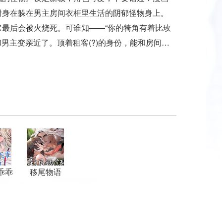
附身在躲在男主房间衣柜里生活的阴郁怪物身上。
最后会被火烧死。可谁知——“你的犄角有着比玫
和男主变亲近了。顶着租客(?)的身份，能和房间主
乖乖
移尾物语
擒