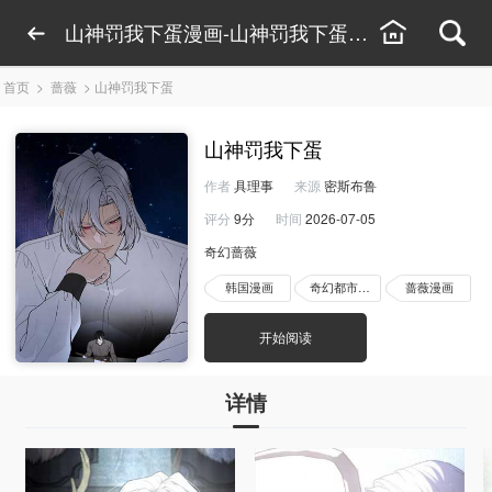
山神罚我下蛋漫画-山神罚我下蛋漫画在线观看-
首页
>
蔷薇
>
山神罚我下蛋
山神罚我下蛋
作者
具理事
来源
密斯布鲁
评分
9分
时间
2026-07-05
奇幻蔷薇
韩国漫画
奇幻都市漫画
蔷薇漫画
开始阅读
详情