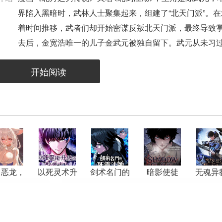
界陷入黑暗时，武林人士聚集起来，组建了“北天门派”。
着时间推移，武者们却开始密谋反叛北天门派，最终导致
去后，金宽浩唯一的儿子金武元被独自留下。武元从未习
技，逐渐掌握了北天门派的武艺。
开始阅读
，恶龙，
以死灵术升
剑术名门的
暗影使徒
无魂异
公主！打
级的圣者大
死灵法师
之
钱！
人