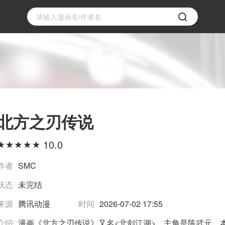
北方之刃传说
10.0
作者
SMC
状态
未完结
来源
腾讯动漫
时间
2026-07-02 17:55
介绍
漫画《北方之刃传说》又名<北剑江湖>，主角是陈武元，