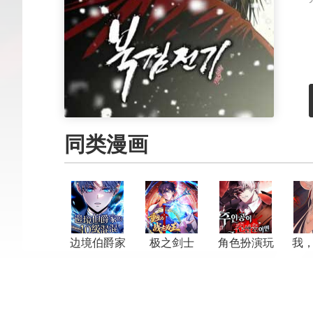
同类漫画
边境伯爵家
极之剑士
角色扮演玩
我
的10级混混
家
抢