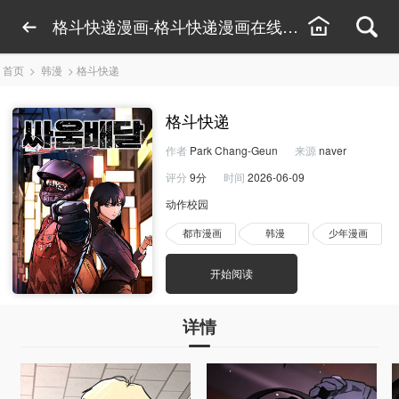
格斗快递漫画-格斗快递漫画在线观看-格斗快递
首页
>
韩漫
>
格斗快递
格斗快递
作者
Park Chang-Geun
来源
naver
评分
9分
时间
2026-06-09
动作校园
都市漫画
韩漫
少年漫画
开始阅读
详情