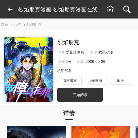
烈焰朋克漫画-烈焰朋克漫画在线观看-烈焰朋克
首页
>
少年
>
烈焰朋克
烈焰朋克
作者
爱豆喵漫画
来源
腾讯动漫
评分
9分
时间
2026-05-29
机甲战斗
都市漫画
少年漫画
国漫
开始阅读
详情