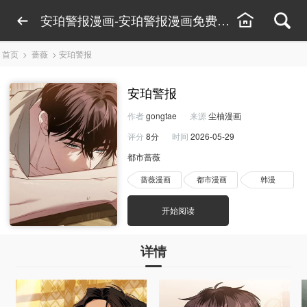
安珀警报漫画-安珀警报漫画免费阅读-安珀警报
首页
>
蔷薇
>
安珀警报
安珀警报
作者
gongtae
来源
尘柚漫画
评分
8分
时间
2026-05-29
都市蔷薇
蔷薇漫画
都市漫画
韩漫
开始阅读
详情