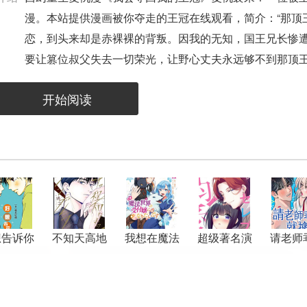
漫。本站提供漫画被你夺走的王冠在线观看，简介：“那顶
恋，到头来却是赤裸裸的背叛。因我的无知，国王兄长惨
要让篡位叔父失去一切荣光，让野心丈夫永远够不到那顶
条通往王座的血路。复仇之火已燃，你们未灭，我绝不放
开始阅读
想告诉你
不知天高地
我想在魔法
超级著名演
请老师
厚的灰姑娘
世界当接待
员的溺爱很
就
小姐
恐怖