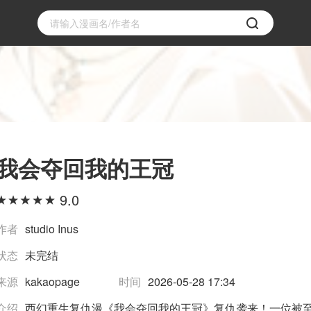
我会夺回我的王冠
9.0
作者
studio Inus
状态
未完结
来源
kakaopage
时间
2026-05-28 17:34
介绍
西幻重生复仇漫《我会夺回我的王冠》复仇袭来！一位被