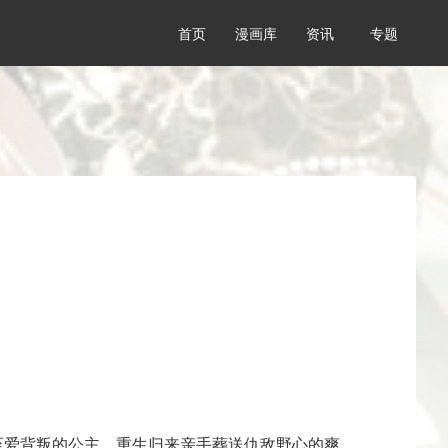
首页
漫画库
资讯
专题
至爱背叛的公主，重生归来亲手葬送仇敌野心的爽