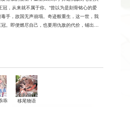
王冠，从来就不属于你。”曾以为是刻骨铭心的爱
遭毒手，故国无声崩塌。奇迹般重生，这一世，我
王冠。即便燃尽自己，也要用仇敌的代价，铺出一
手。
乖乖
移尾物语
擒