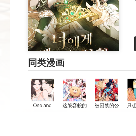
同类漫画
One and
这般容貌的
被囚禁的公
只
Only
我怎敢去爱
主第二次梦
你
见幸福