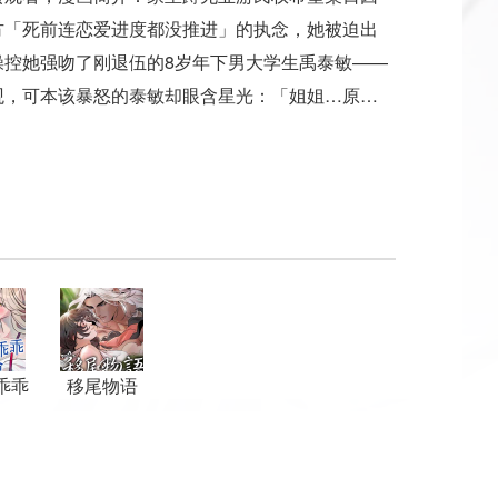
方「死前连恋爱进度都没推进」的执念，她被迫出
操控她强吻了刚退伍的8岁年下男大学生禹泰敏——
观，可本该暴怒的泰敏却眼含星光：「姐姐…原来
乖乖
移尾物语
擒