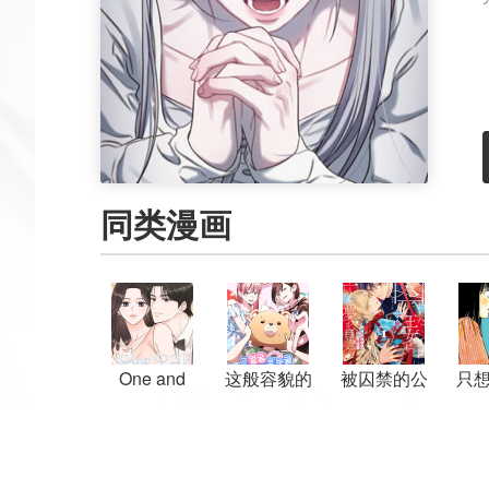
同类漫画
One and
这般容貌的
被囚禁的公
只
Only
我怎敢去爱
主第二次梦
你
见幸福