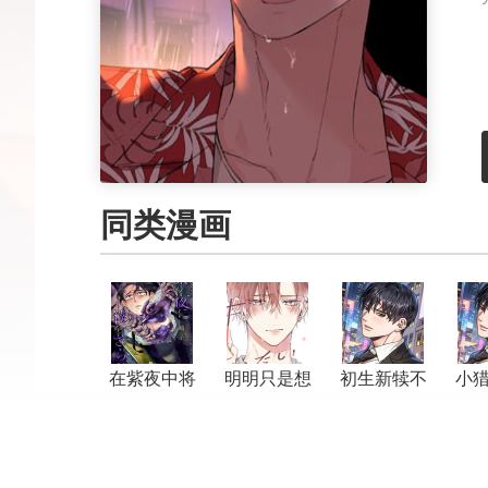
同类漫画
在紫夜中将
明明只是想
初生新犊不
小
我带走
告白而已
怕老虎