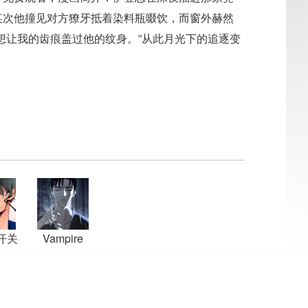
某次他撞见对方獠牙抵着染料瓶啜饮，而窗外赫然
想让我的齿痕盖过他的纹身。”从此月光下的追逐变
开关
Vampire
Homeless