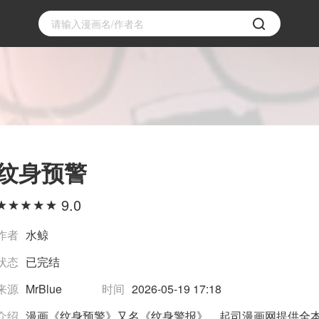
纹身预警
9.0
作者
水鲸
状态
已完结
来源
MrBlue
时间
2026-05-19 17:18
介绍
漫画《纹身预警》又名《纹身警报》，起司漫画网提供全