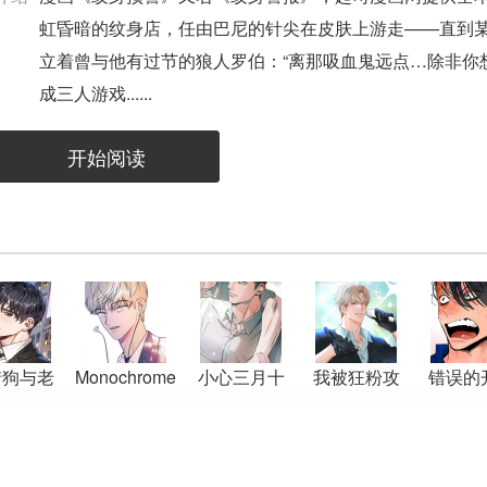
虹昏暗的纹身店，任由巴尼的针尖在皮肤上游走——直到
立着曾与他有过节的狼人罗伯：“离那吸血鬼远点…除非你
成三人游戏......
开始阅读
猎狗与老
Monochrome
小心三月十
我被狂粉攻
错误的
男友
Diary
五
略