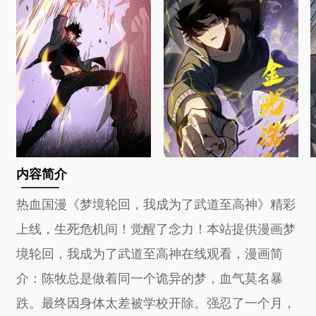
内容简介
热血国漫《梦境轮回，我成为了武道至高神》精彩
上线，生死危机间！觉醒了念力！本站提供漫画梦
境轮回，我成为了武道至高神在线观看，漫画简
介：陈牧总是做着同一个诡异的梦，血气莫名暴
跌。最终因身体太差被学校开除。强忍了一个月，