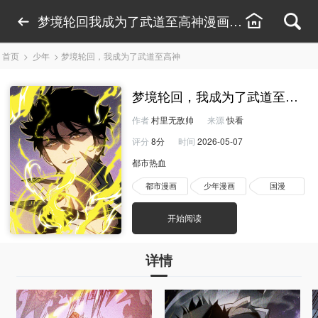
梦境轮回我成为了武道至高神漫画免费阅读-梦境
首页
>
少年
>
梦境轮回，我成为了武道至高神
梦境轮回，我成为了武道至高神
作者
村里无敌帅
来源
快看
评分
8分
时间
2026-05-07
都市热血
都市漫画
少年漫画
国漫
开始阅读
详情