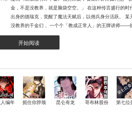
金，不是没教养，就是脑袋空空。」 在这种传言盛行的时
出身的德瑞克，觉醒了魔法天赋后，以佣兵身分活跃。 某
没教养的千金们， 一个个「教成正常人」的王牌讲师——
邀请。 「这世上没有坏千金。」 至少——在德瑞克面前是
开始阅读
魔人编年
扼住你脖颈
昆仑有龙
哥布林股份
第七位
史
的黎明
有限公司
人