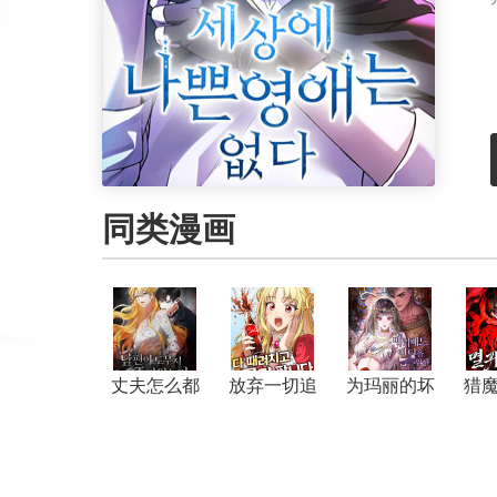
同类漫画
丈夫怎么都
放弃一切追
为玛丽的坏
猎
死不了
求肥宅快乐
结局而准备
水
的攻略本