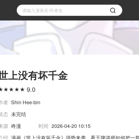
世上没有坏千金
9.0
作者
Shin Hee-bin
状态
未完结
来源
咚漫
时间
2026-04-20 10:15
介绍
漫画《世上没有坏千金》强势来袭，看王牌讲师如何把一群