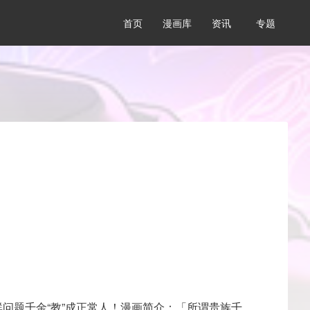
首页
漫画库
资讯
专题
问题千金“教”成正常人！漫画简介：「所谓贵族千