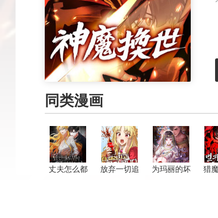
同类漫画
丈夫怎么都
放弃一切追
为玛丽的坏
猎
死不了
求肥宅快乐
结局而准备
水
的攻略本