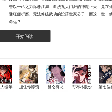
曾以一己之力席卷江湖、血洗九大门派的神魔正天，竟在
受狂症折磨、无法修练武功的没落世家公子，而这一世，
命运？
开始阅读
魔人编年
扼住你脖颈
昆仑有龙
哥布林股份
第七位
史
的黎明
有限公司
人