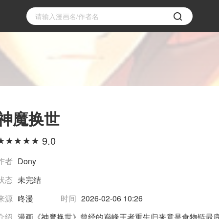
神魔换世
9.0
作者
Dony
状态
未完结
来源
咚漫
时间
2026-02-06 10:26
介绍
漫画《神魔换世》曾经的巅峰王者重生归来竟是食物链最