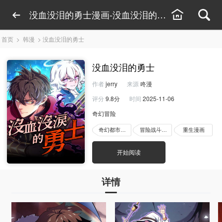
没血没泪的勇士漫画-没血没泪的勇士漫画全集-
首页
>
韩漫
>
没血没泪的勇士
没血没泪的勇士
作者
jerry
来源
咚漫
评分
9.8分
时间
2025-11-06
奇幻冒险
奇幻都市漫画
冒险战斗漫画
重生漫画
开始阅读
详情