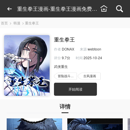
重生拳王漫画-重生拳王漫画免费看-重生拳王漫
首页
>
韩漫
>
重生拳王
重生拳王
作者
DONAX
来源
webtoon
评分
9.7分
时间
2025-10-24
武侠重生
冒险战斗漫画
古风漫画
开始阅读
详情