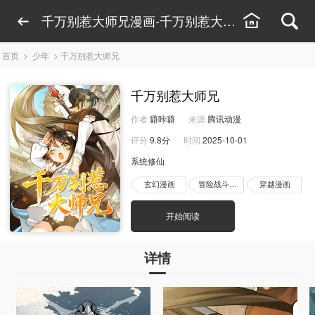
千万别惹大师兄漫画-千万别惹大师兄漫画免费下
首页
>
少年
>
千万别惹大师兄
千万别惹大师兄
作者
噼咔噼
来源
腾讯动漫
评分
9.8分
时间
2025-10-01
系统修仙
玄幻漫画
冒险战斗漫画
穿越漫画
开始阅读
详情