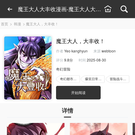
魔王大人大丰收漫画-魔王大人大丰收漫画免费下
首页
>
韩漫
>
魔王大人，大丰收！
魔王大人，大丰收！
作者
Yeo kanghyun
来源
webtoon
评分
9.8分
时间
2025-08-30
奇幻冒险
奇幻都市漫画
爆笑日常漫画
冒险战斗漫画
开始阅读
详情