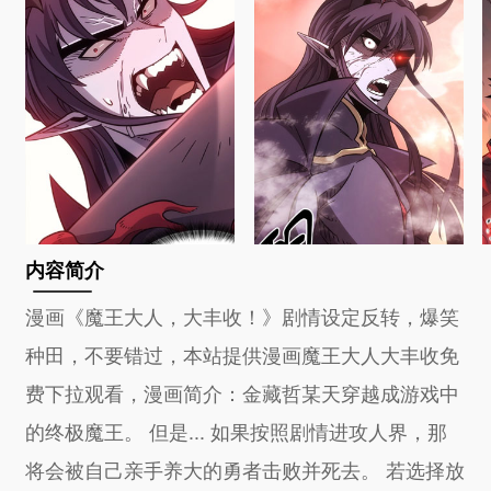
内容简介
漫画《魔王大人，大丰收！》剧情设定反转，爆笑
种田，不要错过，本站提供漫画魔王大人大丰收免
费下拉观看，漫画简介：金藏哲某天穿越成游戏中
的终极魔王。 但是... 如果按照剧情进攻人界，那
将会被自己亲手养大的勇者击败并死去。 若选择放