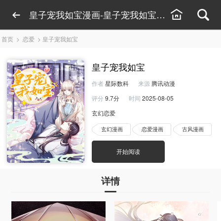
皇子宠我如宝漫画-皇子宠我如宝漫画下拉式观看
首页
>
恋爱
>
皇子宠我如宝
皇子宠我如宝
作者
星际数科
来源
腾讯动漫
评分
9.7分
时间
2025-08-05
玄幻恋爱
玄幻漫画
恋爱漫画
古风漫画
开始阅读
详情