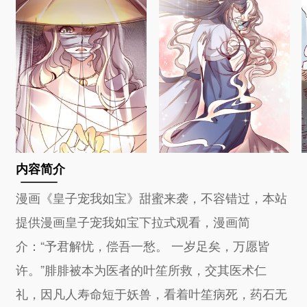
内容简介
漫画《皇子宠我如宝》甜蜜来袭，不容错过，本站
提供漫画皇子宠我如宝下拉式观看，漫画简
介：“予君解忧，偿吾一愁。 一岁足矣，万愿皆
许。”腓腓被本为医者的叶笙所救，交其医术仁
礼，因凡人寿命短于妖兽，看着叶笙病死，药石无