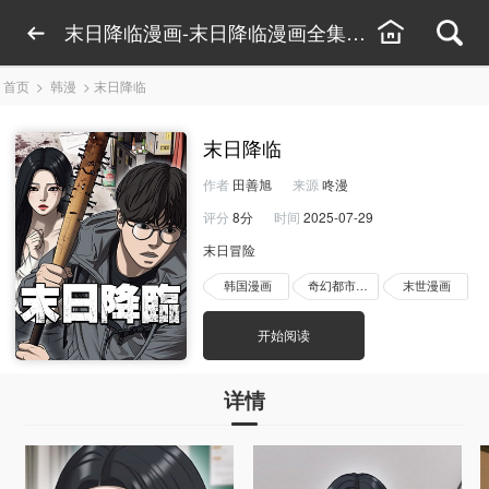
末日降临漫画-末日降临漫画全集免费看-末日降
首页
>
韩漫
>
末日降临
末日降临
作者
田善旭
来源
咚漫
评分
8分
时间
2025-07-29
末日冒险
韩国漫画
奇幻都市漫画
末世漫画
开始阅读
详情