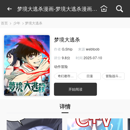
梦境大逃杀漫画-梦境大逃杀漫画免费看-梦境大
首页
>
少年
>
梦境大逃杀
梦境大逃杀
作者
G.Ship
来源
webtoob
评分
9.8分
时间
2025-07-10
动作冒险
奇幻都市漫画
日漫
冒险战斗漫画
开始阅读
详情