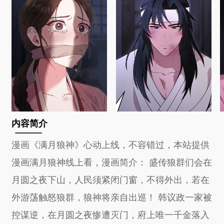
内容简介
漫画《满月狼神》心动上线，不容错过，本站提供
漫画满月狼神线上看，漫画简介： 盛传狼群们会在
月圆之夜下山，人民须紧闭门窗，不得外出，若在
外游荡触怒狼群，狼神将亲自出巡！ 韩议政一家被
控谋逆，在月圆之夜惨遭灭门，府上唯一千金落入