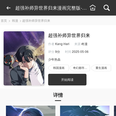
超强补师异世界归来漫画完整版-超强补师异世界
首页
>
韩漫
>
超强补师异世界归来
超强补师异世界归来
作者
Kang Hari
来源
咚漫
评分
9分
时间
2025-05-06
少年热血
韩国漫画
奇幻都市漫画
重生漫画
开始阅读
详情