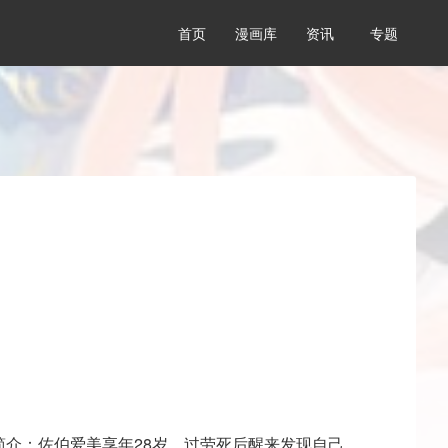
首页
漫画库
资讯
专题
简介：佐伯爱美享年28岁。过劳死后醒来发现自己