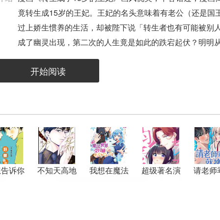
竟转生成15岁的王妃。王妃的名头意味着有老公（还是国
过上娇生惯养的生活，却被陛下说「转生者也有可能被别
成了幽灵出现，第二次的人生竟是如此的跌宕起伏？明明
活……！
开始阅读
想告诉你
不知天高地
我想在魔法
超级著名演
请老师
厚的灰姑娘
世界当接待
员的溺爱很
就
小姐
恐怖