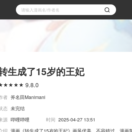
转生成了15岁的王妃
9.8.0
作者
斧名田Manimani
状态
未完结
来源
哔哩哔哩
时间
2025-04-27 13:51
介绍
漫画《转生成了15岁的王妃》画风优美，不容错过，漫画