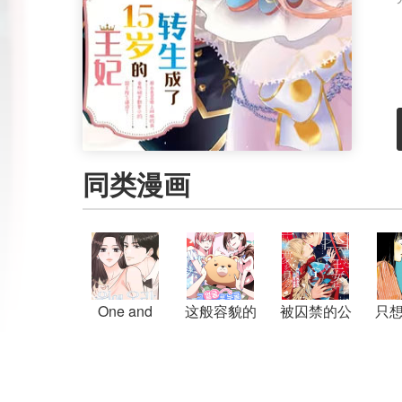
同类漫画
One and
这般容貌的
被囚禁的公
只
Only
我怎敢去爱
主第二次梦
你
见幸福