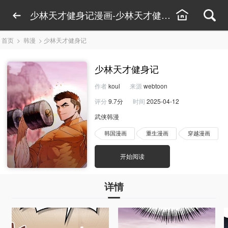
少林天才健身记漫画-少林天才健身记漫画下拉式
首页
>
韩漫
>
少林天才健身记
少林天才健身记
作者
koul
来源
webtoon
评分
9.7分
时间
2025-04-12
武侠韩漫
韩国漫画
重生漫画
穿越漫画
开始阅读
详情