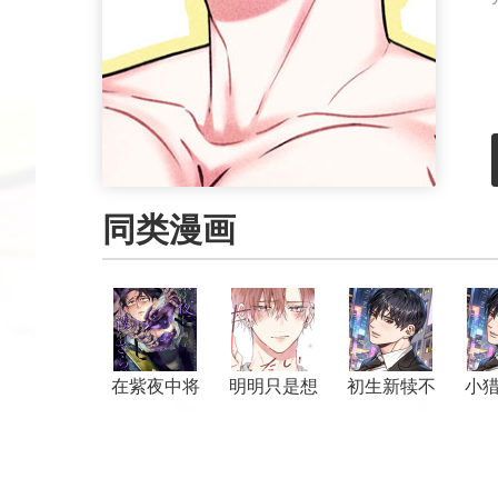
同类漫画
在紫夜中将
明明只是想
初生新犊不
小
我带走
告白而已
怕老虎