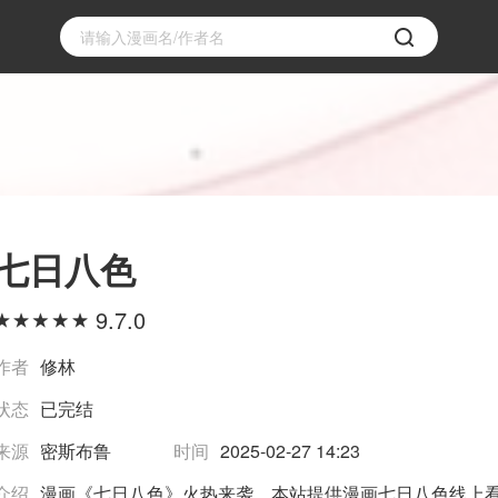
七日八色
9.7.0
作者
修林
状态
已完结
来源
密斯布鲁
时间
2025-02-27 14:23
介绍
漫画《七日八色》火热来袭，本站提供漫画七日八色线上