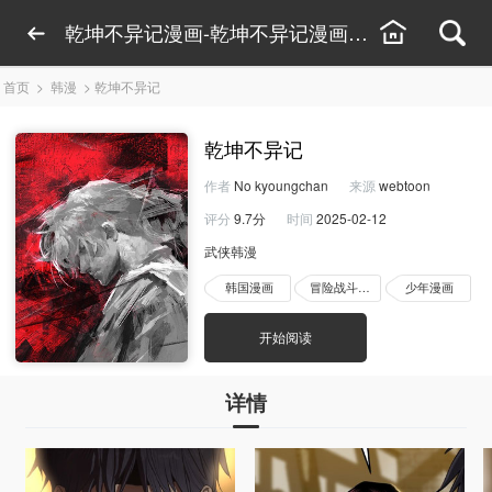
乾坤不异记漫画-乾坤不异记漫画线上看-乾坤不
首页
>
韩漫
>
乾坤不异记
乾坤不异记
作者
No kyoungchan
来源
webtoon
评分
9.7分
时间
2025-02-12
武侠韩漫
韩国漫画
冒险战斗漫画
少年漫画
开始阅读
详情