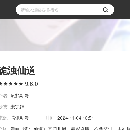
诡浊仙道
9.6.0
作者
夙鸫动漫
状态
未完结
来源
腾讯动漫
时间
2024-11-04 13:51
介绍
漫画《诡浊仙道》玄幻开启，精彩剧情，不要错过，本站