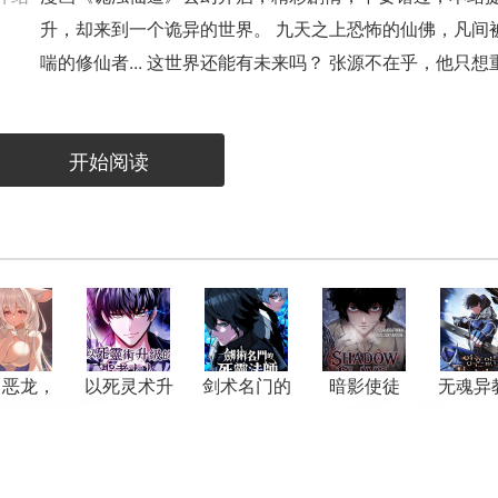
升，却来到一个诡异的世界。 九天之上恐怖的仙佛，凡间被豢
喘的修仙者... 这世界还能有未来吗？ 张源不在乎，他只想
开始阅读
，恶龙，
以死灵术升
剑术名门的
暗影使徒
无魂异
公主！打
级的圣者大
死灵法师
之
钱！
人