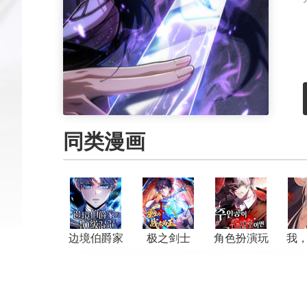
同类漫画
边境伯爵家
极之剑士
角色扮演玩
我
的10级混混
家
抢