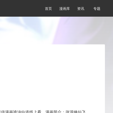
首页
漫画库
资讯
专题
提供漫画诡浊仙道线上看，漫画简介：张源修仙飞