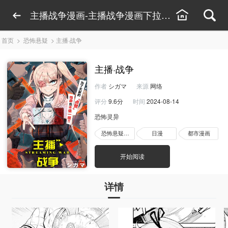
主播战争漫画-主播战争漫画下拉式观看-主播战
首页
>
恐怖悬疑
>
主播·战争
主播·战争
作者
シガマ
来源
网络
评分
9.6分
时间
2024-08-14
恐怖灵异
恐怖悬疑漫画
日漫
都市漫画
开始阅读
详情