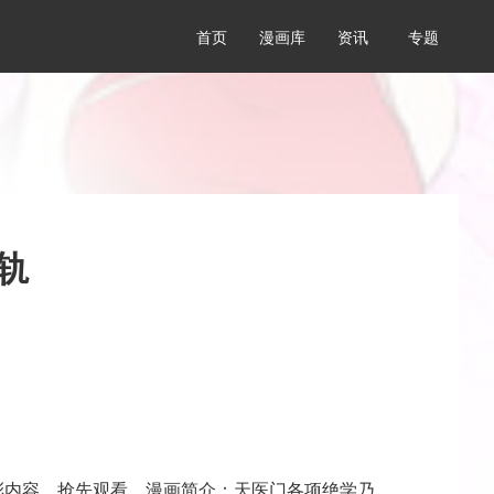
首页
漫画库
资讯
专题
轨
彩内容，抢先观看，漫画简介：天医门各项绝学乃