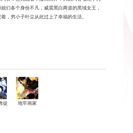
师姐们各个身份不凡，威震黑白两道的黑域女王，
宠着，穷小子叶尘从此过上了幸福的生活。
教徒
地牢画家
夜