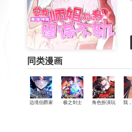
同类漫画
边境伯爵家
极之剑士
角色扮演玩
我
的10级混混
家
抢