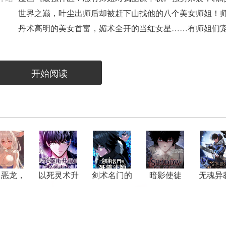
世界之巅，叶尘出师后却被赶下山找他的八个美女师姐！
丹术高明的美女首富，媚术全开的当红女星……有师姐们
开始阅读
，恶龙，
以死灵术升
剑术名门的
暗影使徒
无魂异
公主！打
级的圣者大
死灵法师
之
钱！
人