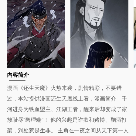
内容简介
漫画《还生天魔》火热来袭，剧情精彩，不要错
过，本站提供漫画还生天魔线上看，漫画简介：千
河进身为铁血盟主、江湖王者，醒来后却变成了家
族耻辱“碧理端”！ 他的兴趣是诈欺和赌博、酗酒打
架，到处惹是生非。 主角在一夜之间从天下第一人