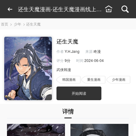
还生天魔漫画-还生天魔漫画线上看-还生天魔漫
首页
>
少年
>
还生天魔
还生天魔
作者
Y.H.Jang
来源
咚漫
评分
9分
时间
2024-06-04
武侠韩漫
韩国漫画
重生漫画
少年漫画
开始阅读
详情