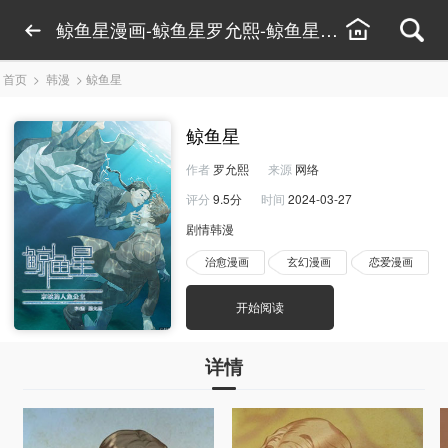
鲸鱼星漫画-鲸鱼星罗允熙-鲸鱼星漫画在线观看
首页
>
韩漫
>
鲸鱼星
鲸鱼星
作者
罗允熙
来源
网络
评分
9.5分
时间
2024-03-27
剧情韩漫
治愈漫画
玄幻漫画
恋爱漫画
开始阅读
详情