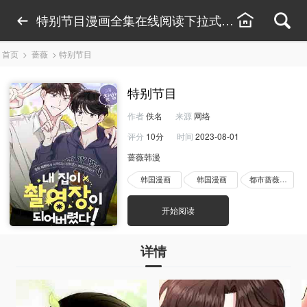
特别节目漫画全集在线阅读下拉式-特别节目漫画
首页
>
蔷薇
>
特别节目
特别节目
作者
佚名
来源
网络
评分
10分
时间
2023-08-01
蔷薇韩漫
韩国漫画
韩国漫画
都市蔷薇漫画
开始阅读
详情