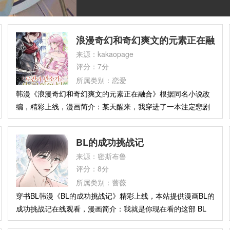
浪漫奇幻和奇幻爽文的元素正在融
合
来源：kakaopage
评分：7分
所属类别：恋爱
韩漫《浪漫奇幻和奇幻爽文的元素正在融合》根据同名小说改
编，精彩上线，漫画简介：某天醒来，我穿进了一本注定悲剧
的言情奇幻小说，成了反派公主。富有的美人设我居然还挺满
意！花了九年硬是把原著改出个圆满结局，正准备开启一妻多
BL的成功挑战记
夫旅行，生日宴上却出了乱子。“这是韩语……？”“所以我们读
来源：密斯布鲁
的是同一个系列？”“王国会因为那个世界的反派毁灭？”“据说是
评分：8分
的。”我一把揪住那个穿越成王子的家伙：“你这个混蛋！这些
所属类别：蔷薇
年除了杀反派，你到底干了什么！”
穿书BL韩漫《BL的成功挑战记》精彩上线，本站提供漫画BL的
成功挑战记在线观看，漫画简介：我就是你现在看的这部 BL
漫画里的受！可在卷成红海的漫画市场里，不上不下的全年龄