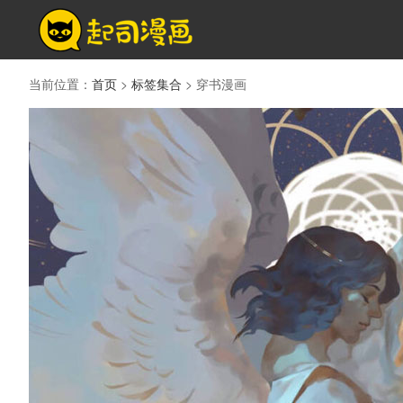
当前位置：
首页
>
标签集合
>
穿书漫画