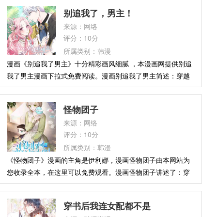
佩罗’， 虽然是为了他而死去的结局，但不知道为什么， 睁开
别追我了，男主！
眼睛还是书中的世界…？不是这该死的命运。 和以前的生活不
来源：网络
一样，莱克西恩开始执着了？
评分：10分
所属类别：韩漫
漫画《别追我了男主》十分精彩画风细腻 ，本漫画网提供别追
我了男主漫画下拉式免费阅读。漫画别追我了男主简述：穿越
到了小说的世界，为了不让女主走到原著的结局而去提醒她，
结果和对方成为了朋友，这就算了，自己还被男主盯上了！
怪物团子
来源：网络
评分：10分
所属类别：韩漫
《怪物团子》漫画的主角是伊利娜，漫画怪物团子由本网站为
您收录全本，在这里可以免费观看。漫画怪物团子讲述了：穿
越到小说中的伊利娜知道自己很快就会迎来死亡结局，想要改
变命运的她收到了精神病战争狂哥哥送的礼物，一只会说话的
穿书后我连女配都不是
史莱姆？