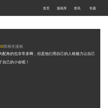
首页
漫画库
资讯
专题
00
部相关漫画
为配角的也非常多啊，但是他们用自己的人格魅力让自己
了自己的小命呢！